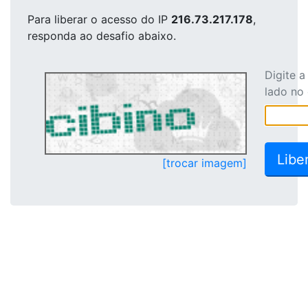
Para liberar o acesso
do IP
216.73.217.178
,
responda ao desafio abaixo.
Digite 
lado no
[trocar imagem]