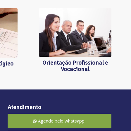
ORIENTAÇÃO
PROFISSIONAL E
CO
VOCACIONAL
Orientação Profissional e
ógico
Vocacional
Atendimento
Agende pelo whatsapp