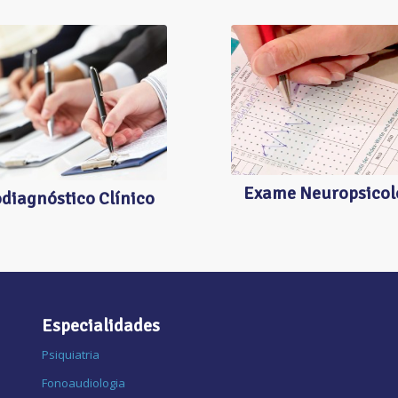
EXAME
SICODIAGNÓSTICO
NEUROPSICOLÓGI
CLÍNICO
Exame Neuropsicol
diagnóstico Clínico
Especialidades
Psiquiatria
Fonoaudiologia